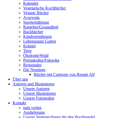
Kalender
Vegetarische Kochbücher
Vegane Bücher
Ayurveda
Sporternährung
Ratgeber/Gesundheit
Backbücher
Kinderernährung
Lebensraum Garten
Kräuter
Tiere
Ökologie/Wald
Permakultur/Fukuoka
Regionales
Die Nearings
Bücher mit Cartoons von Renate Alf
Über uns
Autoren und Illustratoren
Unsere Autoren
Unsere Illustratoren
Unsere Fotografen
Kontakt
pala verlag
Auslieferung
Unsere Vertreter/Innen für den Buchhandel