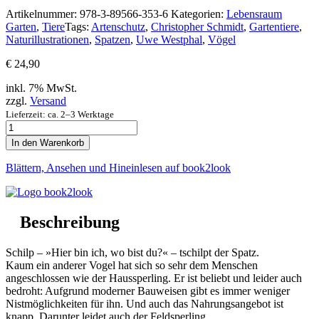
Artikelnummer:
978-3-89566-353-6
Kategorien:
Lebensraum
Garten
,
Tiere
Tags:
Artenschutz
,
Christopher Schmidt
,
Gartentiere
,
Naturillustrationen
,
Spatzen
,
Uwe Westphal
,
Vögel
€
24,90
inkl. 7% MwSt.
zzgl.
Versand
Lieferzeit: ca. 2–3 Werktage
Mehr
Platz
In den Warenkorb
für
den
Blättern, Ansehen und Hineinlesen auf book2look
Spatz!
Menge
Beschreibung
Schilp – »Hier bin ich, wo bist du?« – tschilpt der Spatz.
Kaum ein anderer Vogel hat sich so sehr dem Menschen
angeschlossen wie der Haussperling. Er ist beliebt und leider auch
bedroht: Aufgrund moderner Bauweisen gibt es immer weniger
Nistmöglichkeiten für ihn. Und auch das Nahrungsangebot ist
knapp. Darunter leidet auch der Feldsperling.