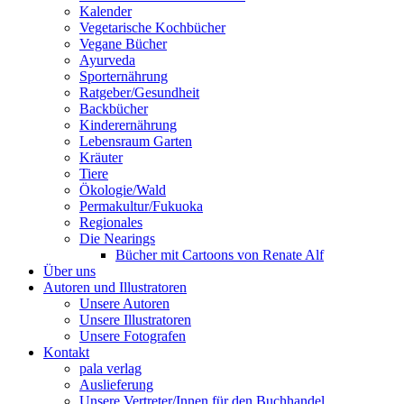
Kalender
Vegetarische Kochbücher
Vegane Bücher
Ayurveda
Sporternährung
Ratgeber/Gesundheit
Backbücher
Kinderernährung
Lebensraum Garten
Kräuter
Tiere
Ökologie/Wald
Permakultur/Fukuoka
Regionales
Die Nearings
Bücher mit Cartoons von Renate Alf
Über uns
Autoren und Illustratoren
Unsere Autoren
Unsere Illustratoren
Unsere Fotografen
Kontakt
pala verlag
Auslieferung
Unsere Vertreter/Innen für den Buchhandel