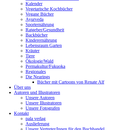
Kalender
Vegetarische Kochbücher
Vegane Bücher
Ayurveda
Sporternährung
Ratgeber/Gesundheit
Backbücher
Kinderernährung
Lebensraum Garten
Kräuter
Tiere
Ökologie/Wald
Permakultur/Fukuoka
Regionales
Die Nearings
Bücher mit Cartoons von Renate Alf
Über uns
Autoren und Illustratoren
Unsere Autoren
Unsere Illustratoren
Unsere Fotografen
Kontakt
pala verlag
Auslieferung
Unsere Vertreter/Innen für den Buchhandel