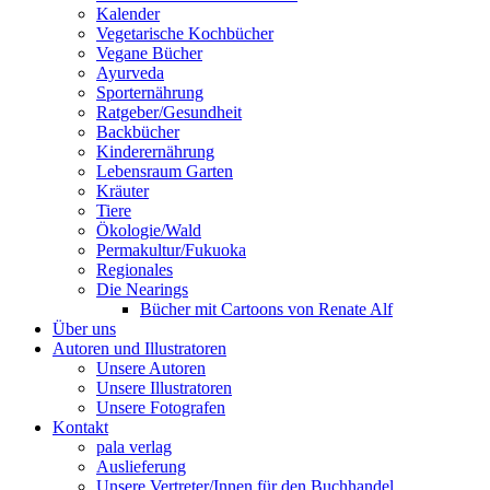
Kalender
Vegetarische Kochbücher
Vegane Bücher
Ayurveda
Sporternährung
Ratgeber/Gesundheit
Backbücher
Kinderernährung
Lebensraum Garten
Kräuter
Tiere
Ökologie/Wald
Permakultur/Fukuoka
Regionales
Die Nearings
Bücher mit Cartoons von Renate Alf
Über uns
Autoren und Illustratoren
Unsere Autoren
Unsere Illustratoren
Unsere Fotografen
Kontakt
pala verlag
Auslieferung
Unsere Vertreter/Innen für den Buchhandel