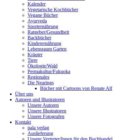
Kalender
Vegetarische Kochbücher
Vegane Bücher
Ayurveda
Sporternährung
Ratgeber/Gesundheit
Backbücher
Kinderernährung
Lebensraum Garten
Kräuter
Tiere
Ökologie/Wald
Permakultur/Fukuoka
Regionales
Die Nearings
Bücher mit Cartoons von Renate Alf
Über uns
Autoren und Illustratoren
Unsere Autoren
Unsere Illustratoren
Unsere Fotografen
Kontakt
pala verlag
Auslieferung
Unsere Vertreter/Innen für den Buchhandel