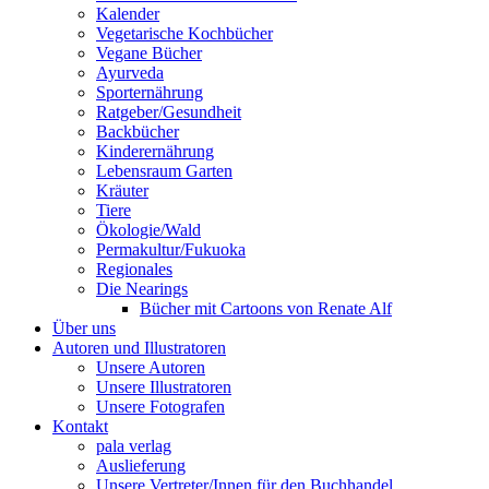
Kalender
Vegetarische Kochbücher
Vegane Bücher
Ayurveda
Sporternährung
Ratgeber/Gesundheit
Backbücher
Kinderernährung
Lebensraum Garten
Kräuter
Tiere
Ökologie/Wald
Permakultur/Fukuoka
Regionales
Die Nearings
Bücher mit Cartoons von Renate Alf
Über uns
Autoren und Illustratoren
Unsere Autoren
Unsere Illustratoren
Unsere Fotografen
Kontakt
pala verlag
Auslieferung
Unsere Vertreter/Innen für den Buchhandel