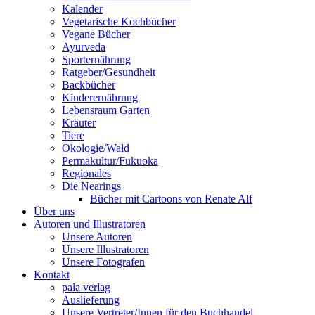
Kalender
Vegetarische Kochbücher
Vegane Bücher
Ayurveda
Sporternährung
Ratgeber/Gesundheit
Backbücher
Kinderernährung
Lebensraum Garten
Kräuter
Tiere
Ökologie/Wald
Permakultur/Fukuoka
Regionales
Die Nearings
Bücher mit Cartoons von Renate Alf
Über uns
Autoren und Illustratoren
Unsere Autoren
Unsere Illustratoren
Unsere Fotografen
Kontakt
pala verlag
Auslieferung
Unsere Vertreter/Innen für den Buchhandel