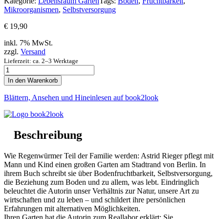
Kategorie:
Lebensraum Garten
Tags:
Boden
,
Fruchtbarkeit
,
Mikroorganismen
,
Selbstversorgung
€
19,90
inkl. 7% MwSt.
zzgl.
Versand
Lieferzeit: ca. 2–3 Werktage
BodenLeben
Menge
In den Warenkorb
Blättern, Ansehen und Hineinlesen auf book2look
Beschreibung
Wie Regenwürmer Teil der Familie werden: Astrid Rieger pflegt mit
Mann und Kind einen großen Garten am Stadtrand von Berlin. In
ihrem Buch schreibt sie über Bodenfruchtbarkeit, Selbstversorgung,
die Beziehung zum Boden und zu allem, was lebt. Eindringlich
beleuchtet die Autorin unser Verhältnis zur Natur, unsere Art zu
wirtschaften und zu leben – und schildert ihre persönlichen
Erfahrungen mit alternativen Möglichkeiten.
Ihren Garten hat die Autorin zum Reallabor erklärt: Sie