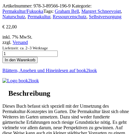
Artikelnummer:
978-3-89566-196-9
Kategorie:
Permakultur/Fukuoka
Tags:
Graham Bell
,
Margret Schneevoigt
,
Naturschutz
,
Permakultur
,
Ressourcenschutz
,
Selbstversorgung
€
22,00
inkl. 7% MwSt.
zzgl.
Versand
Lieferzeit: ca. 2–3 Werktage
Der
Permakultur-
In den Warenkorb
Garten
Menge
Blättern, Ansehen und Hineinlesen auf book2look
Beschreibung
Dieses Buch befasst sich speziell mit der Umsetzung des
Permakultur-Konzeptes im Garten. Die Permakultur lässt sich ohne
Weiteres im Garten umsetzen. Dazu sind weder fundierte
gärtnerische Erfahrungen noch riesige Grundstücke nötig. Es geht
vielmehr vor allem darum, neue Perspektiven zu gewinnen. Auf
diese Weise kann auch ein kleiner städtischer Vorgarten zu einem