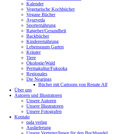
Kalender
Vegetarische Kochbücher
Vegane Bücher
Ayurveda
Sporternährung
Ratgeber/Gesundheit
Backbücher
Kinderernährung
Lebensraum Garten
Kräuter
Tiere
Ökologie/Wald
Permakultur/Fukuoka
Regionales
Die Nearings
Bücher mit Cartoons von Renate Alf
Über uns
Autoren und Illustratoren
Unsere Autoren
Unsere Illustratoren
Unsere Fotografen
Kontakt
pala verlag
Auslieferung
Unsere Vertreter/Innen für den Buchhandel