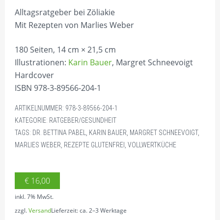
Alltagsratgeber bei Zöliakie
Mit Rezepten von Marlies Weber
180 Seiten, 14 cm × 21,5 cm
Illustrationen:
Karin Bauer
, Margret Schneevoigt
Hardcover
ISBN 978-3-89566-204-1
ARTIKELNUMMER:
978-3-89566-204-1
KATEGORIE:
RATGEBER/GESUNDHEIT
TAGS:
DR. BETTINA PABEL
,
KARIN BAUER
,
MARGRET SCHNEEVOIGT
,
MARLIES WEBER
,
REZEPTE GLUTENFREI
,
VOLLWERTKÜCHE
€
16,00
inkl. 7% MwSt.
zzgl.
Versand
Lieferzeit: ca. 2–3 Werktage