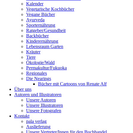
Kalender
Vegetarische Kochbücher
Vegane Bücher
Ayurveda
Sporternährung
Ratgeber/Gesundheit
Backbücher
Kinderernährung
Lebensraum Garten
Kräuter
Tiere
Ökologie/Wald
Permakultur/Fukuoka
Regionales
Die Nearings
Bücher mit Cartoons von Renate Alf
Über uns
Autoren und Illustratoren
Unsere Autoren
Unsere Illustratoren
Unsere Fotografen
Kontakt
pala verlag
Auslieferung
Unsere Vertreter/Innen für den Buchhandel