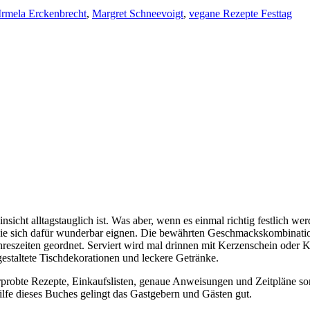
Irmela Erckenbrecht
,
Margret Schneevoigt
,
vegane Rezepte Festtag
insicht alltagstauglich ist. Was aber, wenn es einmal richtig festlich 
r, die sich dafür wunderbar eignen. Die bewährten Geschmackskombina
eszeiten geordnet. Serviert wird mal drinnen mit Kerzenschein oder K
 gestaltete Tischdekorationen und leckere Getränke.
probte Rezepte, Einkaufslisten, genaue Anweisungen und Zeitpläne sorg
ilfe dieses Buches gelingt das Gastgebern und Gästen gut.