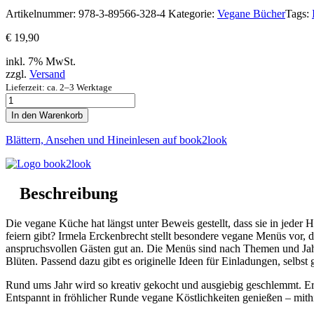
Artikelnummer:
978-3-89566-328-4
Kategorie:
Vegane Bücher
Tags:
€
19,90
inkl. 7% MwSt.
zzgl.
Versand
Lieferzeit: ca. 2–3 Werktage
Vegane
Menüs
In den Warenkorb
Menge
Blättern, Ansehen und Hineinlesen auf book2look
Beschreibung
Die vegane Küche hat längst unter Beweis gestellt, dass sie in jeder H
feiern gibt? Irmela Erckenbrecht stellt besondere vegane Menüs vo
anspruchsvollen Gästen gut an. Die Menüs sind nach Themen und Jahr
Blüten. Passend dazu gibt es originelle Ideen für Einladungen, selbst
Rund ums Jahr wird so kreativ gekocht und ausgiebig geschlemmt. Er
Entspannt in fröhlicher Runde vegane Köstlichkeiten genießen – mith