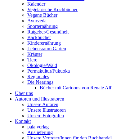
Kalender
Vegetarische Kochbücher
Vegane Bücher
Ayurveda
Sporternährung
Ratgeber/Gesundheit
Backbücher
Kinderernährung
Lebensraum Garten
Kräuter
Tiere
Ökologie/Wald
Permakultur/Fukuoka
Regionales
Die Nearings
Bücher mit Cartoons von Renate Alf
Über uns
Autoren und Illustratoren
Unsere Autoren
Unsere Illustratoren
Unsere Fotografen
Kontakt
pala verlag
Auslieferung
Unsere Vertreter/Innen für den Buchhandel