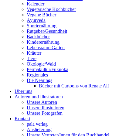
Kalender
Vegetarische Kochbücher
Vegane Bücher
Ayurveda
Sporternährung
Ratgeber/Gesundheit
Backbücher
Kinderernährung
Lebensraum Garten
Kräuter
Tiere
Ökologie/Wald
Permakultur/Fukuoka
Regionales
Die Nearings
Bücher mit Cartoons von Renate Alf
Über uns
Autoren und Illustratoren
Unsere Autoren
Unsere Illustratoren
Unsere Fotografen
Kontakt
pala verlag
Auslieferung
Unsere Vertreter/Innen für den Buchhandel