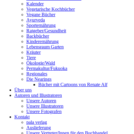
Kalender
Vegetarische Kochbücher
Vegane Bücher
Ayurveda
Sporternährung
Ratgeber/Gesundheit
Backbücher
Kinderernährung
Lebensraum Garten
Kräuter
Tiere
Ökologie/Wald
Permakultur/Fukuoka
Regionales
Die Nearings
Bücher mit Cartoons von Renate Alf
Über uns
Autoren und Illustratoren
Unsere Autoren
Unsere Illustratoren
Unsere Fotografen
Kontakt
pala verlag
Auslieferung
Unsere Vertreter/Innen für den Buchhandel