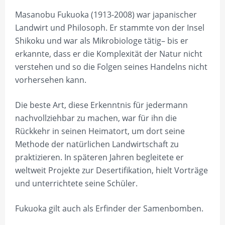
UNSERE ILLUSTRATOREN
PALA VERLAG
INFORMATIONEN
Masanobu Fukuoka (1913-2008) war japanischer
VEGANE BÜCHER
UNSERE FOTOGRAFEN
AUSLIEFERUNG
AGB
Landwirt und Philosoph. Er stammte von der Insel
AYURVEDA
Shikoku und war als Mikrobiologe tätig– bis er
UNSERE VERTRETER/INNEN
VERSAND & LIEFERUNG
erkannte, dass er die Komplexität der Natur nicht
SPORTERNÄHRUNG
FÜR DEN BUCHHANDEL
ZAHLUNGSWEISEN
verstehen und so die Folgen seines Handelns nicht
RATGEBER/GESUNDHEIT
vorhersehen kann.
WIDERRUF
BACKBÜCHER
Die beste Art, diese Erkenntnis für jedermann
nachvollziehbar zu machen, war für ihn die
KINDERERNÄHRUNG
Rückkehr in seinen Heimatort, um dort seine
LEBENSRAUM GARTEN
Methode der natürlichen Landwirtschaft zu
praktizieren. In späteren Jahren begleitete er
KRÄUTER
weltweit Projekte zur Desertifikation, hielt Vorträge
TIERE
und unterrichtete seine Schüler.
ÖKOLOGIE/WALD
Fukuoka gilt auch als Erfinder der Samenbomben.
PERMAKULTUR/FUKUOKA