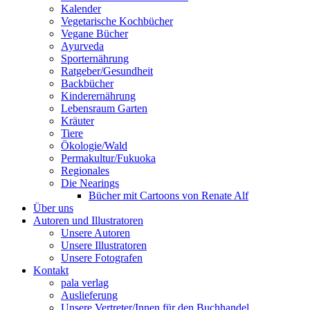
Kalender
Vegetarische Kochbücher
Vegane Bücher
Ayurveda
Sporternährung
Ratgeber/Gesundheit
Backbücher
Kinderernährung
Lebensraum Garten
Kräuter
Tiere
Ökologie/Wald
Permakultur/Fukuoka
Regionales
Die Nearings
Bücher mit Cartoons von Renate Alf
Über uns
Autoren und Illustratoren
Unsere Autoren
Unsere Illustratoren
Unsere Fotografen
Kontakt
pala verlag
Auslieferung
Unsere Vertreter/Innen für den Buchhandel