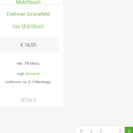
Dettmer Grünefeld
Das Mulchbuch
€
18,00
inkl. 7% MwSt.
zzgl.
Versand
Lieferzeit: ca. 2–3 Werktage
DETAILS
Seiten:
1
2
…
7
8
Vorherige