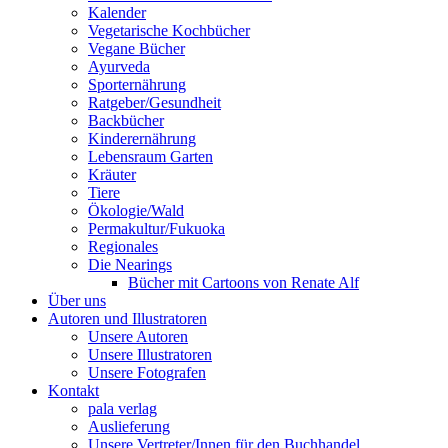
Kalender
Vegetarische Kochbücher
Vegane Bücher
Ayurveda
Sporternährung
Ratgeber/Gesundheit
Backbücher
Kinderernährung
Lebensraum Garten
Kräuter
Tiere
Ökologie/Wald
Permakultur/Fukuoka
Regionales
Die Nearings
Bücher mit Cartoons von Renate Alf
Über uns
Autoren und Illustratoren
Unsere Autoren
Unsere Illustratoren
Unsere Fotografen
Kontakt
pala verlag
Auslieferung
Unsere Vertreter/Innen für den Buchhandel