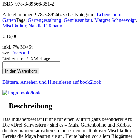
ISBN 978-3-89566-351-2
Artikelnummer:
978-3-89566-351-2
Kategorie:
Lebensraum
Garten
Tags:
Gartengestaltung
,
Gemüseanbau
,
Margret Schneevoigt
,
Mischkultur
,
Natalie Faßmann
€
16,00
inkl. 7% MwSt.
zzgl.
Versand
Lieferzeit: ca. 2–3 Werktage
Das
Indianerbeet
In den Warenkorb
Menge
Blättern, Ansehen und Hineinlesen auf book2look
Beschreibung
Das Indianerbeet ist Bühne für einen Auftritt ganz besonderer Art:
Die »Drei Schwestern« sind es – Mais, Gartenbohne und Kürbis,
die drei uramerikanischen Gemüsearten in attraktiver Mischkultur.
Bereits die Maya bauten sie an. Heute haben vor allem Biogärtner