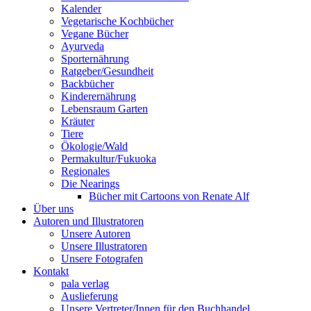
Kalender
Vegetarische Kochbücher
Vegane Bücher
Ayurveda
Sporternährung
Ratgeber/Gesundheit
Backbücher
Kinderernährung
Lebensraum Garten
Kräuter
Tiere
Ökologie/Wald
Permakultur/Fukuoka
Regionales
Die Nearings
Bücher mit Cartoons von Renate Alf
Über uns
Autoren und Illustratoren
Unsere Autoren
Unsere Illustratoren
Unsere Fotografen
Kontakt
pala verlag
Auslieferung
Unsere Vertreter/Innen für den Buchhandel