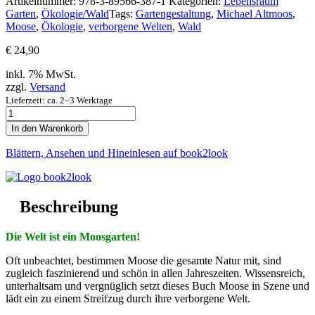
Artikelnummer:
978-3-89566-387-1
Kategorien:
Lebensraum
Garten
,
Ökologie/Wald
Tags:
Gartengestaltung
,
Michael Altmoos
,
Moose
,
Ökologie
,
verborgene Welten
,
Wald
€
24,90
inkl. 7% MwSt.
zzgl.
Versand
Lieferzeit: ca. 2–3 Werktage
Der
Moosgarten
In den Warenkorb
Menge
Blättern, Ansehen und Hineinlesen auf book2look
Beschreibung
Die Welt ist ein Moosgarten!
Oft unbeachtet, bestimmen Moose die gesamte Natur mit, sind
zugleich faszinierend und schön in allen Jahreszeiten. Wissensreich,
unterhaltsam und vergnüglich setzt dieses Buch Moose in Szene und
lädt ein zu einem Streifzug durch ihre verborgene Welt.