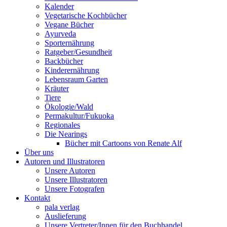
Kalender
Vegetarische Kochbücher
Vegane Bücher
Ayurveda
Sporternährung
Ratgeber/Gesundheit
Backbücher
Kinderernährung
Lebensraum Garten
Kräuter
Tiere
Ökologie/Wald
Permakultur/Fukuoka
Regionales
Die Nearings
Bücher mit Cartoons von Renate Alf
Über uns
Autoren und Illustratoren
Unsere Autoren
Unsere Illustratoren
Unsere Fotografen
Kontakt
pala verlag
Auslieferung
Unsere Vertreter/Innen für den Buchhandel