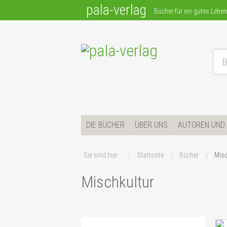
pala-verlag
Bücher für ein gutes Leben
B
Bücher für ein gutes Leben
Springe zum Inhalt
DIE BÜCHER
ÜBER UNS
AUTOREN UND 
Sie sind hier:
Startseite
Bücher
Misc
Mischkultur