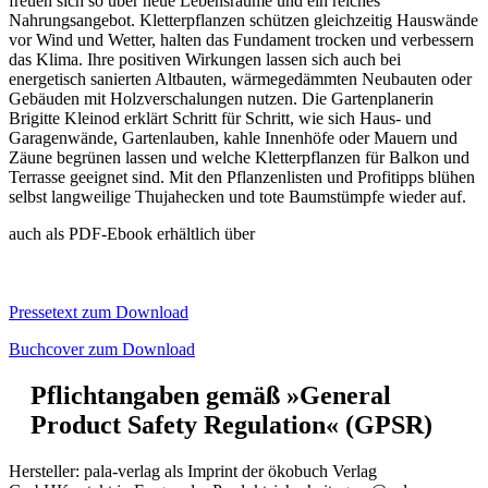
freuen sich so über neue Lebensräume und ein reiches
Nahrungsangebot. Kletterpflanzen schützen gleichzeitig Hauswände
vor Wind und Wetter, halten das Fundament trocken und verbessern
das Klima. Ihre positiven Wirkungen lassen sich auch bei
energetisch sanierten Altbauten, wärmegedämmten Neubauten oder
Gebäuden mit Holzverschalungen nutzen. Die Gartenplanerin
Brigitte Kleinod erklärt Schritt für Schritt, wie sich Haus- und
Garagenwände, Gartenlauben, kahle Innenhöfe oder Mauern und
Zäune begrünen lassen und welche Kletterpflanzen für Balkon und
Terrasse geeignet sind. Mit den Pflanzenlisten und Profitipps blühen
selbst langweilige Thujahecken und tote Baumstümpfe wieder auf.
auch als PDF-Ebook erhältlich über
Pressetext zum Download
Buchcover zum Download
Pflichtangaben gemäß »General
Product Safety Regulation« (GPSR)
Hersteller:
pala-verlag als Imprint der ökobuch Verlag