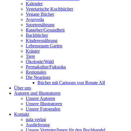
Kalender
Vegetarische Kochbücher
Vegane Bücher
Ayurveda
Sporternährung
Ratgeber/Gesundheit
Backbücher
Kinderernährung
Lebensraum Garten
Kräuter
Tiere
Ökologie/Wald
Permakultur/Fukuoka
Regionales
Die Nearings
Bücher mit Cartoons von Renate Alf
Über uns
Autoren und Illustratoren
Unsere Autoren
Unsere Illustratoren
Unsere Fotografen
Kontakt
pala verlag
Auslieferung
Unsere Vertreter/Innen für den Buchhandel