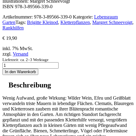
Illustrationen: Margret Schneevoigt
ISBN 978-3-89566-339-0
Artikelnummer:
978-3-89566-339-0
Kategorie:
Lebensraum
Garten
Tags:
Brigitte Kleinod
,
Kletterpflanzen
,
Margret Schneevoigt
,
Rankhilfen
€
19,90
inkl. 7% MwSt.
zzgl.
Versand
Lieferzeit: ca. 2–3 Werktage
Grüne
Wände
In den Warenkorb
für
Haus
Beschreibung
und
Garten
Menge
Wenig Aufwand, große Wirkung: Wilder Wein, Efeu und Geißblatt
verwandeln triste Mauern in lebendige Flächen. Clematis, Blauregen
und Kletterrosen zaubern mit ihrer Blütenpracht romantische
Atmosphäre in den Garten. Am richtigen Standort fachgerecht
gepflanzt und mit der passenden Kletterhilfe versorgt, vergrößern
Kletterpflanzen auch in kleinen Gärten mit wenig Pflegeaufwand
die Grünfläche. Bienen, Schmetterlinge, Vögel oder Fledermäuse