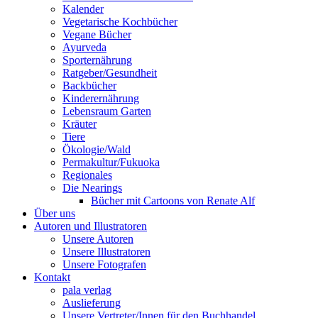
Kalender
Vegetarische Kochbücher
Vegane Bücher
Ayurveda
Sporternährung
Ratgeber/Gesundheit
Backbücher
Kinderernährung
Lebensraum Garten
Kräuter
Tiere
Ökologie/Wald
Permakultur/Fukuoka
Regionales
Die Nearings
Bücher mit Cartoons von Renate Alf
Über uns
Autoren und Illustratoren
Unsere Autoren
Unsere Illustratoren
Unsere Fotografen
Kontakt
pala verlag
Auslieferung
Unsere Vertreter/Innen für den Buchhandel