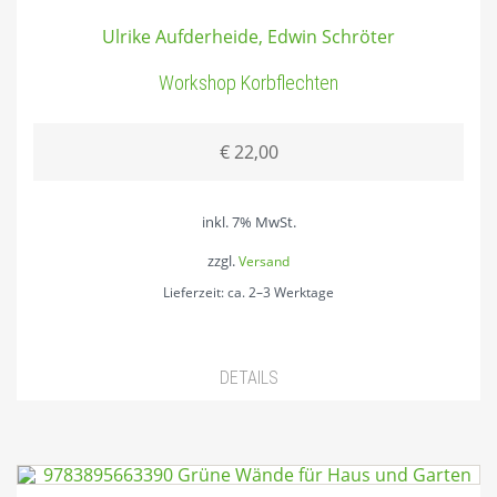
UNSERE ILLUSTRATOREN
PALA VERLAG
INFORMATIONEN
Ulrike Aufderheide, Edwin Schröter
VEGANE BÜCHER
UNSERE FOTOGRAFEN
AUSLIEFERUNG
AGB
Workshop Korbflechten
AYURVEDA
UNSERE VERTRETER/INNEN
VERSAND & LIEFERUNG
SPORTERNÄHRUNG
FÜR DEN BUCHHANDEL
ZAHLUNGSWEISEN
€
22,00
RATGEBER/GESUNDHEIT
WIDERRUF
BACKBÜCHER
inkl. 7% MwSt.
zzgl.
KINDERERNÄHRUNG
Versand
Lieferzeit: ca. 2–3 Werktage
LEBENSRAUM GARTEN
KRÄUTER
DETAILS
TIERE
ÖKOLOGIE/WALD
PERMAKULTUR/FUKUOKA