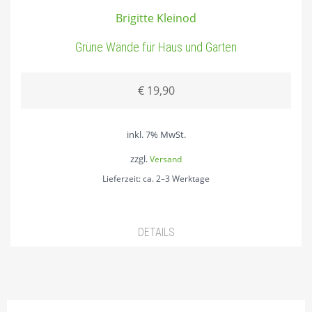
Brigitte Kleinod
REGIONALES
Grüne Wände für Haus und Garten
DIE NEARINGS
BÜCHER MIT CARTOONS VON
€
19,90
RENATE ALF
inkl. 7% MwSt.
zzgl.
Versand
Lieferzeit: ca. 2–3 Werktage
DETAILS