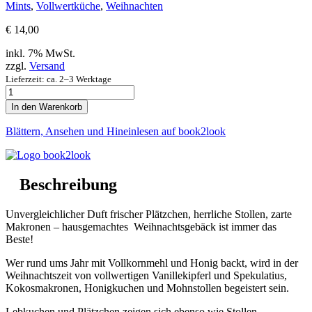
Mints
,
Vollwertküche
,
Weihnachten
€
14,00
inkl. 7% MwSt.
zzgl.
Versand
Lieferzeit: ca. 2–3 Werktage
Vollwertige
Weihnachtsbäckerei
In den Warenkorb
mit
Pfiff
Blättern, Ansehen und Hineinlesen auf book2look
Menge
Beschreibung
Unvergleichlicher Duft frischer Plätzchen, herrliche Stollen, zarte
Makronen – hausgemachtes Weihnachtsgebäck ist immer das
Beste!
Wer rund ums Jahr mit Vollkornmehl und Honig backt, wird in der
Weihnachtszeit von vollwertigen Vanillekipferl und Spekulatius,
Kokosmakronen, Honigkuchen und Mohnstollen begeistert sein.
Lebkuchen und Plätzchen zeigen sich ebenso wie Stollen,