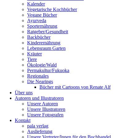
Kalender
Vegetarische Kochbücher
Vegane Bücher
Ayurveda
Sporternährung
Ratgeber/Gesundheit
Backbücher
Kinderernährung
Lebensraum Garten
Kräuter
Tiere
Ökologie/Wald
Permakultur/Fukuoka
Regionales
Die Nearings
Bücher mit Cartoons von Renate Alf
Über uns
Autoren und Illustratoren
Unsere Autoren
Unsere Illustratoren
Unsere Fotografen
Kontakt
pala verlag
Auslieferung
Unsere Vertreter/Innen für den Buchhandel