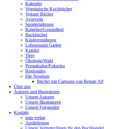
Kalender
Vegetarische Kochbücher
Vegane Bücher
Ayurveda
Sporternährung
Ratgeber/Gesundheit
Backbücher
Kinderernährung
Lebensraum Garten
Kräuter
Tiere
Ökologie/Wald
Permakultur/Fukuoka
Regionales
Die Nearings
Bücher mit Cartoons von Renate Alf
Über uns
Autoren und Illustratoren
Unsere Autoren
Unsere Illustratoren
Unsere Fotografen
Kontakt
pala verlag
Auslieferung
Unsere Vertreter/Innen für den Buchhandel